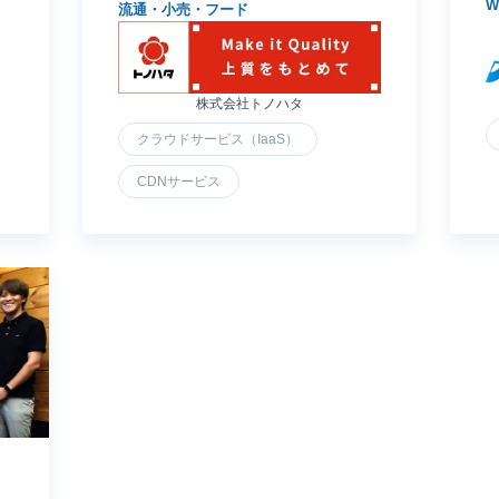
流通・小売・フード
をローンチ
株式会社トノハタ
クラウドサービス（IaaS）
CDNサービス