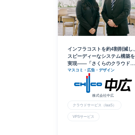
インフラコストを約4割削減し
スピーディーなシステム構築を
実現――「さくらのクラウド」
マスコミ・広告・デザイン
が1,245万部のフリーマガジン
告事業を支える
株式会社中広
クラウドサービス（IaaS）
VPSサービス