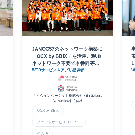
、
JANOG57のネットワーク構築に
「OCX by BBIX」を活用。現地
ネットワーク不要で本番同等の
WEBサービス＆アプリ提供者
広
検証環境を実現
さくらインターネット株式会社 / BBSakura
Networks株式会社
OCX by BBIX
クラウドサービス（IaaS）
その他