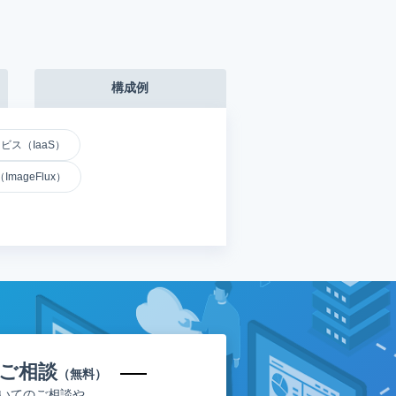
構成例
ビス（IaaS）
ageFlux）
ご相談
（無料）
いてのご相談や、