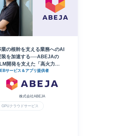
事業の根幹を支える業務へのAI
実装を加速する──ABEJAの
LLM開発を支えた「高火力
WEBサービス＆アプリ提供者
PHY」
株式会社ABEJA
GPUクラウドサービス