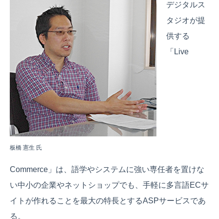
デジタルス
タジオが提
供する
「Live
板橋 憲生 氏
Commerce」は、語学やシステムに強い専任者を置けな
い中小の企業やネットショップでも、手軽に多言語ECサ
イトが作れることを最大の特長とするASPサービスであ
る。